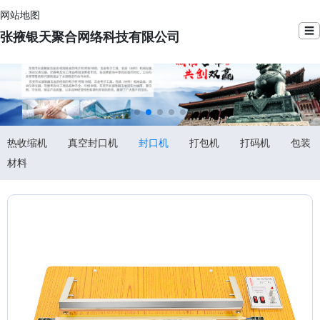
网站地图
☰
张掖银天聚合网络科技有限公司
热收缩机
真空封口机
封口机
打包机
打码机
包装
材料