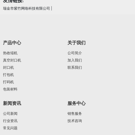
友情链接:
瑞金市紫竹网络科技有限公司
|
产品中心
关于我们
热收缩机
公司简介
真空封口机
加入我们
封口机
联系我们
打包机
打码机
包装材料
新闻资讯
服务中心
公司新闻
销售服务
行业资讯
技术咨询
常见问题