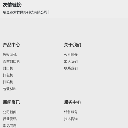
友情链接:
瑞金市紫竹网络科技有限公司
|
产品中心
关于我们
热收缩机
公司简介
真空封口机
加入我们
封口机
联系我们
打包机
打码机
包装材料
新闻资讯
服务中心
公司新闻
销售服务
行业资讯
技术咨询
常见问题