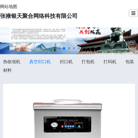
网站地图
☰
张掖银天聚合网络科技有限公司
热收缩机
真空封口机
封口机
打包机
打码机
包装
材料