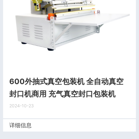
600外抽式真空包装机 全自动真空
封口机商用 充气真空封口包装机
2024-10-23
详细信息